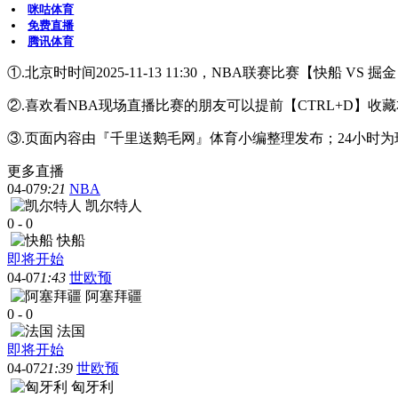
咪咕体育
免费直播
腾讯体育
①.北京时时间2025-11-13 11:30，NBA联赛比赛【快船 V
②.喜欢看NBA现场直播比赛的朋友可以提前【CTRL+D
③.页面内容由『千里送鹅毛网』体育小编整理发布；24小时
更多直播
04-07
9:21
NBA
凯尔特人
0
-
0
快船
即将开始
04-07
1:43
世欧预
阿塞拜疆
0
-
0
法国
即将开始
04-07
21:39
世欧预
匈牙利