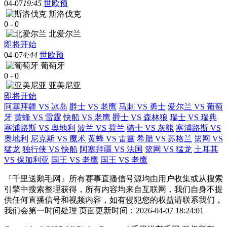
04-07
19:45
世欧预
斯洛伐克
0
-
0
北爱尔兰
即将开始
04-07
4:44
世欧预
葡萄牙
0
-
0
亚美尼亚
即将开始
阿塞拜疆 VS 冰岛
爵士 VS 老鹰
马刺 VS 勇士
爱尔兰 VS 葡萄
牙
黄蜂 VS 雷霆
快船 VS 老鹰
爵士 VS 森林狼
瑞士 VS 瑞典
塞浦路斯 VS 奥地利
波兰 VS 荷兰
骑士 VS 灰熊
塞浦路斯 VS
奥地利
尼克斯 VS 魔术
黄蜂 VS 雷霆
希腊 VS 苏格兰
篮网 VS
猛龙
独行侠 VS 快船
阿塞拜疆 VS 法国
篮网 VS 猛龙
土耳其
VS 保加利亚
国王 VS 老鹰
国王 VS 老鹰
『千里送鹅毛网』所有赛事直播信号源均由用户收集或从搜索
引擎中搜索整理获得，所有内容均来自互联网，我们自身不提
供任何直播信号和视频内容，如有侵犯您的权益请联系我们，
我们会第一时间处理 页面更新时间：2026-04-07 18:24:01