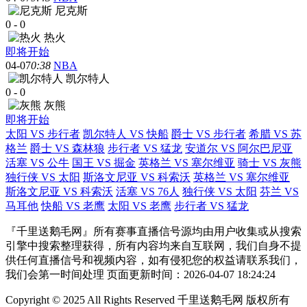
尼克斯
0
-
0
热火
即将开始
04-07
0:38
NBA
凯尔特人
0
-
0
灰熊
即将开始
太阳 VS 步行者
凯尔特人 VS 快船
爵士 VS 步行者
希腊 VS 苏
格兰
爵士 VS 森林狼
步行者 VS 猛龙
安道尔 VS 阿尔巴尼亚
活塞 VS 公牛
国王 VS 掘金
英格兰 VS 塞尔维亚
骑士 VS 灰熊
独行侠 VS 太阳
斯洛文尼亚 VS 科索沃
英格兰 VS 塞尔维亚
斯洛文尼亚 VS 科索沃
活塞 VS 76人
独行侠 VS 太阳
芬兰 VS
马耳他
快船 VS 老鹰
太阳 VS 老鹰
步行者 VS 猛龙
『千里送鹅毛网』所有赛事直播信号源均由用户收集或从搜索
引擎中搜索整理获得，所有内容均来自互联网，我们自身不提
供任何直播信号和视频内容，如有侵犯您的权益请联系我们，
我们会第一时间处理 页面更新时间：2026-04-07 18:24:24
Copyright © 2025 All Rights Reserved 千里送鹅毛网 版权所有