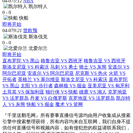
04-07
5:12
NBA
凯尔特人
0
-
0
快船
即将开始
04-07
9:21
世欧预
斯洛伐克
0
-
0
北爱尔兰
即将开始
直布罗陀 VS 黑山
格鲁吉亚 VS 西班牙
格鲁吉亚 VS 西班牙
斯洛文尼亚 VS 科索沃
马刺 VS 勇士
骑士 VS 灰熊
安道尔 VS
阿尔巴尼亚
安道尔 VS 阿尔巴尼亚
尼克斯 VS 热火
火箭 VS
开拓者
英格兰 VS 塞尔维亚
斯洛文尼亚 VS 科索沃
直布罗陀
VS 黑山
太阳 VS 步行者
森林狼 VS 掘金
亚美尼亚 VS 匈牙利
土耳其 VS 保加利亚
独行侠 VS 快船
雄鹿 VS 湖人
克罗地亚
VS 法罗群岛
丹麦 VS 白俄罗斯
克罗地亚 VS 法罗群岛
凯尔特
人 VS 灰熊
快船 VS 掘金
魔术 VS 篮网
『千里送鹅毛网』所有赛事直播信号源均由用户收集或从搜索
引擎中搜索整理获得，所有内容均来自互联网，我们自身不提
供任何直播信号和视频内容，如有侵犯您的权益请联系我们，