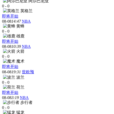
阿尔巴尼亚
0
-
0
英格兰
即将开始
08-08
14:47
NBA
黄蜂
0
-
0
雄鹿
即将开始
08-08
10:39
NBA
火箭
0
-
0
魔术
即将开始
08-08
19:31
世欧预
波兰
0
-
0
荷兰
即将开始
08-08
3:19
NBA
步行者
0
-
0
猛龙