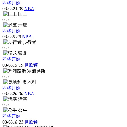
即将开始
08-08
24:39
NBA
国王
0
-
0
老鹰
即将开始
08-08
5:30
NBA
步行者
0
-
0
猛龙
即将开始
08-08
15:19
世欧预
塞浦路斯
0
-
0
奥地利
即将开始
08-08
20:30
NBA
活塞
0
-
0
公牛
即将开始
08-08
18:21
世欧预