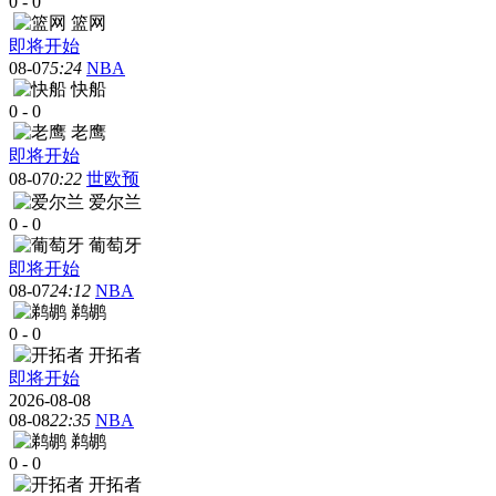
0
-
0
篮网
即将开始
08-07
5:24
NBA
快船
0
-
0
老鹰
即将开始
08-07
0:22
世欧预
爱尔兰
0
-
0
葡萄牙
即将开始
08-07
24:12
NBA
鹈鹕
0
-
0
开拓者
即将开始
2026-08-08
08-08
22:35
NBA
鹈鹕
0
-
0
开拓者