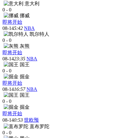
意大利
0
-
0
挪威
即将开始
08-14
5:42
NBA
凯尔特人
0
-
0
灰熊
即将开始
08-14
23:35
NBA
国王
0
-
0
掘金
即将开始
08-14
16:57
NBA
国王
0
-
0
掘金
即将开始
08-14
0:53
世欧预
直布罗陀
0
-
0