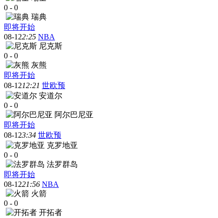
0
-
0
瑞典
即将开始
08-12
2:25
NBA
尼克斯
0
-
0
灰熊
即将开始
08-12
12:21
世欧预
安道尔
0
-
0
阿尔巴尼亚
即将开始
08-12
3:34
世欧预
克罗地亚
0
-
0
法罗群岛
即将开始
08-12
21:56
NBA
火箭
0
-
0
开拓者