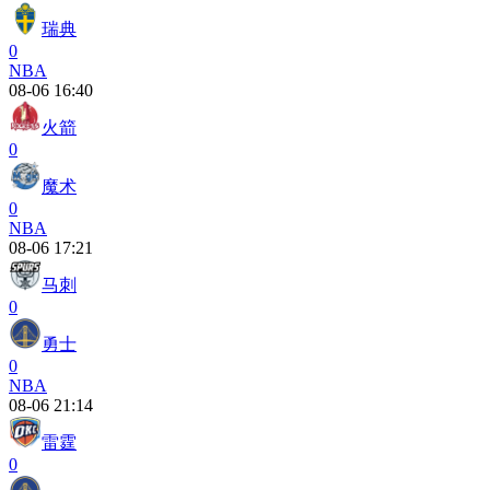
瑞典
0
NBA
08-06 16:40
火箭
0
魔术
0
NBA
08-06 17:21
马刺
0
勇士
0
NBA
08-06 21:14
雷霆
0