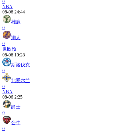
0
NBA
08-06 24:44
雄鹿
0
湖人
0
世欧预
08-06 19:28
斯洛伐克
0
北爱尔兰
0
NBA
08-06 2:25
爵士
0
公牛
0