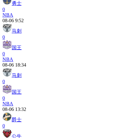
勇士
0
NBA
08-06 9:52
马刺
0
国王
0
NBA
08-06 18:34
马刺
0
国王
0
NBA
08-06 13:32
爵士
0
公牛