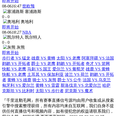
即将开始
08-06
16:47
世欧预
塞浦路斯
0
-
0
奥地利
即将开始
08-06
18:27
NBA
凯尔特人
0
-
0
灰熊
即将开始
步行者 VS 猛龙
雄鹿 VS 黄蜂
太阳 VS 老鹰
阿塞拜疆 VS 法国
鹈鹕 VS 开拓者
爵士 VS 老鹰
鹈鹕 VS 开拓者
奇才 VS 篮网
快船 VS 老鹰
马刺 VS 国王
爱尔兰 VS 葡萄牙
雄鹿 VS 黄蜂
快船 VS 老鹰
土耳其 VS 保加利亚
波兰 VS 荷兰
鹈鹕 VS 开拓
者
黄蜂 VS 雄鹿
骑士 VS 灰熊
爵士 VS 公牛
法国 VS 乌克兰
匈牙利 VS 爱尔兰
黄蜂 VS 雷霆
斯洛伐克 VS 北爱尔兰
哈萨
克斯坦 VS 比利时
太阳 VS 步行者
尼克斯 VS 魔术
『千里送鹅毛网』所有赛事直播信号源均由用户收集或从搜索
引擎中搜索整理获得，所有内容均来自互联网，我们自身不提
供任何直播信号和视频内容，如有侵犯您的权益请联系我们，