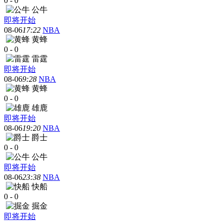
0
-
0
公牛
即将开始
08-06
17:22
NBA
黄蜂
0
-
0
雷霆
即将开始
08-06
9:28
NBA
黄蜂
0
-
0
雄鹿
即将开始
08-06
19:20
NBA
爵士
0
-
0
公牛
即将开始
08-06
23:38
NBA
快船
0
-
0
掘金
即将开始