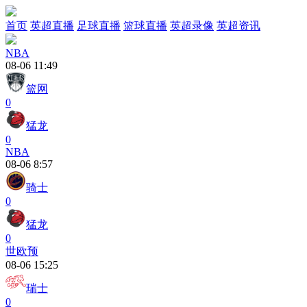
首页
英超直播
足球直播
篮球直播
英超录像
英超资讯
NBA
08-06 11:49
篮网
0
猛龙
0
NBA
08-06 8:57
骑士
0
猛龙
0
世欧预
08-06 15:25
瑞士
0