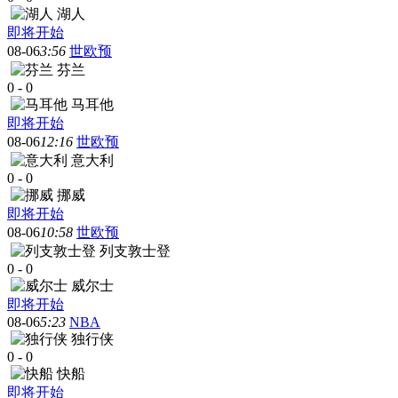
湖人
即将开始
08-06
3:56
世欧预
芬兰
0
-
0
马耳他
即将开始
08-06
12:16
世欧预
意大利
0
-
0
挪威
即将开始
08-06
10:58
世欧预
列支敦士登
0
-
0
威尔士
即将开始
08-06
5:23
NBA
独行侠
0
-
0
快船
即将开始