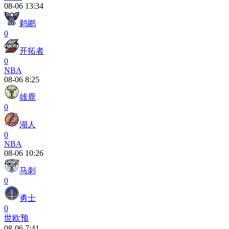
08-06 13:34
鹈鹕
0
开拓者
0
NBA
08-06 8:25
雄鹿
0
湖人
0
NBA
08-06 10:26
马刺
0
勇士
0
世欧预
08-06 7:41